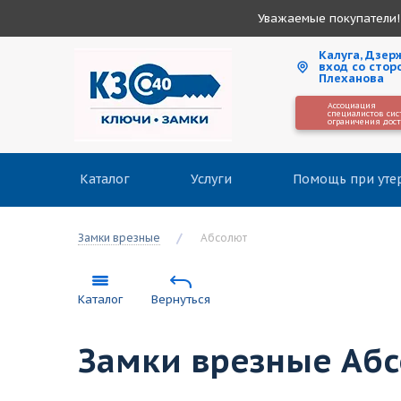
Уважаемые покупатели! 
Калуга, Дзерж
вход со стор
Плеханова
Ассоциация
специалистов сис
ограничения дос
Каталог
Услуги
Помощь при уте
Замки врезные
Абсолют
Каталог
Вернуться
Замки врезные Аб