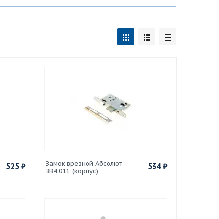
Замок врезной Абсолют
525
₽
534
₽
ЗВ4.011 (корпус)