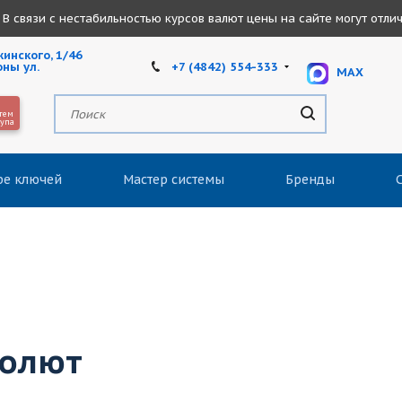
В связи с нестабильностью курсов валют цены на сайте могут отлича
инского, 1/46
+7 (4842) 554-333
оны ул.
MAX
тем
тупа
ре ключей
Мастер системы
Бренды
солют