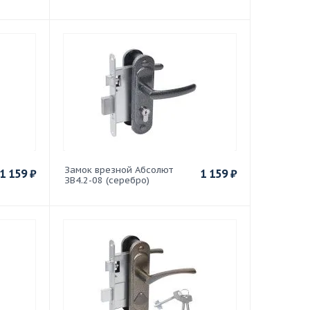
Замок врезной Абсолют
1 159
₽
1 159
₽
ЗВ4.2-08 (серебро)