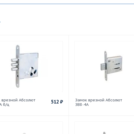
 врезной Абсолют
Замок врезной Абсолют
512
₽
А б/ц
ЗВ8-4А