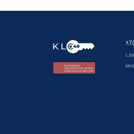
+7
г. К
key
Ассоциация
специалистов систем
ограничения доступа