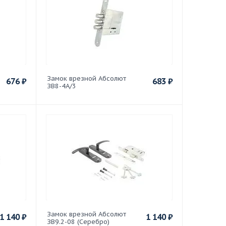
Замок врезной Абсолют
676
₽
683
₽
ЗВ8-4А/3
Замок врезной Абсолют
1 140
₽
1 140
₽
ЗВ9.2-08 (Серебро)