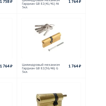
Цилиндровый механизм
1 758
₽
1 764
₽
Гардиан GB 82(41/41) Ni
5кл.
Цилиндровый механизм
1 764
₽
1 764
₽
Гардиан GB 82(36/46) G
5кл.