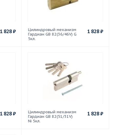
Цилиндровый механизм
1 828
₽
1 828
₽
Гардиан GB 82(36/46V) G
5кл.
Цилиндровый механизм
1 828
₽
1 828
₽
Гардиан GB 82(51/31V)
Ni 5кл.