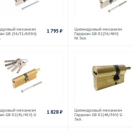
ндровый механизм
Цилиндровый механизм
1 795
₽
ан GB (36/31/60SH)
Гардиан GB 82(36/46V)
.
Ni 5кл.
ндровый механизм
Цилиндровый механизм
1 828
₽
ан GB 82(41/41V) G
Гардиан GB 82(46/36V) G
5кл.