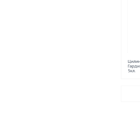
Цили
Гарди
5кл.