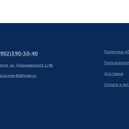
Политика о
(902)390-30-40
Пользовате
алуга, ул. Дзержинского 1/46
Доставка
lockcode40@mail.ru
Оплата и во