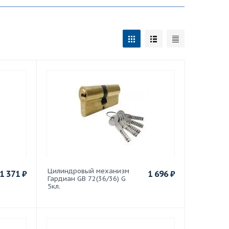
Цилиндровый механизм
1 371
₽
1 696
₽
Гардиан GB 72(36/36) G
5кл.