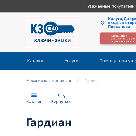
Уважаемые покупатели! 
Калуга, Дзерж
вход со стор
Плеханова
Ассоциация
специалистов сис
ограничения дос
Каталог
Услуги
Помощь при уте
Механизмы секретности
Гардиан
Каталог
Вернуться
Гардиан