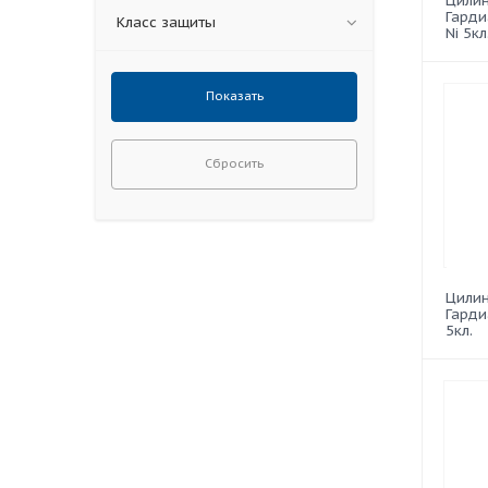
Цили
Гарди
Класс защиты
Ni 5кл
Сбросить
Цили
Гарди
5кл.