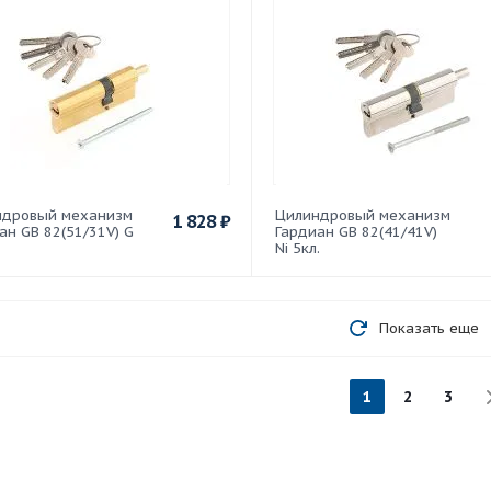
ндровый механизм
Цилиндровый механизм
1 828
₽
ан GB 82(51/31V) G
Гардиан GB 82(41/41V)
Ni 5кл.
Показать еще
1
2
3