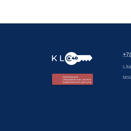
+7
г. К
key
Ассоциация
специалистов систем
ограничения доступа