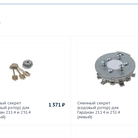
ый секрет
Сменный секрет
1 371
₽
вый ротор) для
(кодовый ротор) для
ан 2114 и 2514
Гардиан 2114 и 2514
ый)
(левый)