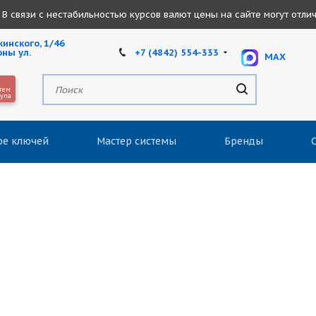
В связи с нестабильностью курсов валют цены на сайте могут отлича
инского, 1/46
+7 (4842) 554-333
оны ул.
MAX
тем
тупа
ре ключей
Мастер системы
Бренды