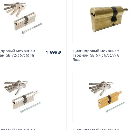
ндровый механизм
Цилиндровый механизм
1 696
₽
ан GB 72(36/36) Ni
Гардиан GB 67(36/31V) G
5кл.