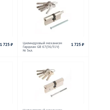
Цилиндровый механизм
1 725
₽
1 725
₽
Гардиан GB 67(36/31V)
Ni 5кл.